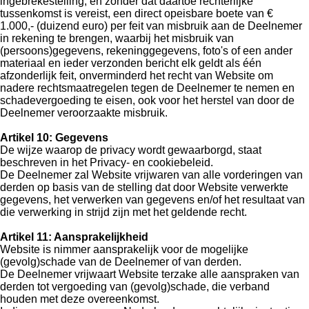
ingebrekestelling, en zonder dat daartoe rechterlijke
tussenkomst is vereist, een direct opeisbare boete van €
1.000,- (duizend euro) per feit van misbruik aan de Deelnemer
in rekening te brengen, waarbij het misbruik van
(persoons)gegevens, rekeninggegevens, foto's of een ander
materiaal en ieder verzonden bericht elk geldt als één
afzonderlijk feit, onverminderd het recht van Website om
nadere rechtsmaatregelen tegen de Deelnemer te nemen en
schadevergoeding te eisen, ook voor het herstel van door de
Deelnemer veroorzaakte misbruik.
Artikel 10: Gegevens
De wijze waarop de privacy wordt gewaarborgd, staat
beschreven in het Privacy- en cookiebeleid.
De Deelnemer zal Website vrijwaren van alle vorderingen van
derden op basis van de stelling dat door Website verwerkte
gegevens, het verwerken van gegevens en/of het resultaat van
die verwerking in strijd zijn met het geldende recht.
Artikel 11: Aansprakelijkheid
Website is nimmer aansprakelijk voor de mogelijke
(gevolg)schade van de Deelnemer of van derden.
De Deelnemer vrijwaart Website terzake alle aanspraken van
derden tot vergoeding van (gevolg)schade, die verband
houden met deze overeenkomst.